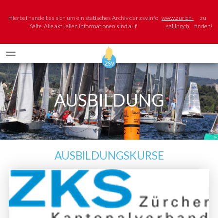
Hierbei handelt es sich um ein statisches Archiv der zsv.info
www.zurich-
zu
Seite. Alle aktuellen Informationen sind auf
sailing.ch
finden!
AUSBILDUNG
AUSBILDUNGSKURSE