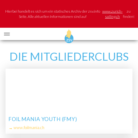
Hierbei handelt es sich um ein statisches Archiv der zsv.info
www.zurich-
zu
Seite. Alle aktuellen Informationen sind auf
sailing.ch
finden!
DIE MITGLIEDERCLUBS
FOIL MANIA YOUTH (FMY)
→ www.foilmania.ch