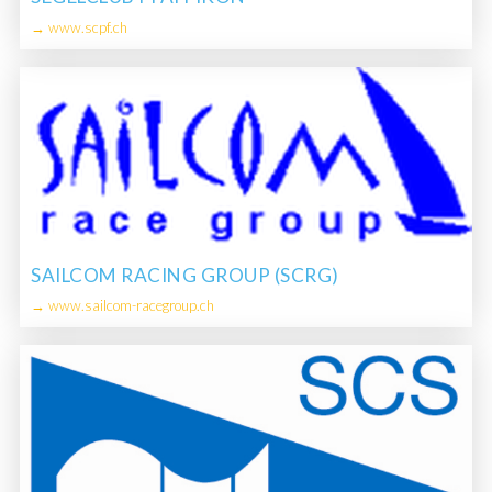
→ www.scpf.ch
SAILCOM RACING GROUP (SCRG)
→ www.sailcom-racegroup.ch