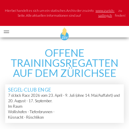
Hierbei handelt es sich um ein statisches Archiv der zsv.info
www.zurich-
zu
Seite. Alle aktuellen Informationen sind auf
sailing.ch
finden!
OFFENE
TRAININGSREGATTEN
AUF DEM ZÜRICHSEE
SEGEL-CLUB ENGE
7 o’clock Race 2026 vom 23. April - 9. Juli (ohne 14. Mai/Auffahrt) und
20. August - 17. September.
Im Raum
Wollishofen - Tiefenbrunnen -
Küsnacht - Rüschlikon