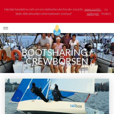
Hierbei handelt es sich um ein statisches Archiv der zsv.info
www.zurich-
zu
Seite. Alle aktuellen Informationen sind auf
sailing.ch
finden!
BOOTSHARING /
CREWBÖRSEN