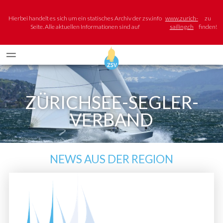
Hierbei handelt es sich um ein statisches Archiv der zsv.info
www.zurich-
zu
Seite. Alle aktuellen Informationen sind auf
sailing.ch
finden!
ZÜRICHSEE-SEGLER-
VERBAND
NEWS AUS DER REGION