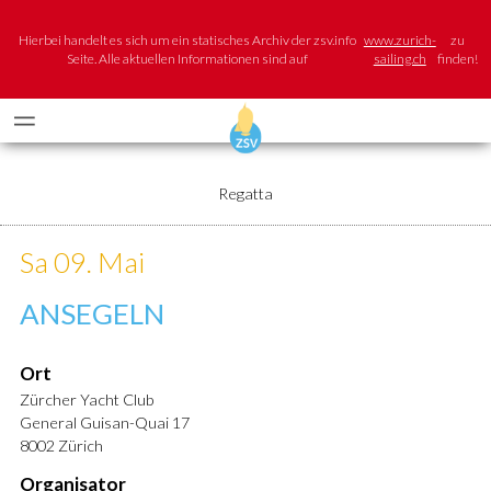
Hierbei handelt es sich um ein statisches Archiv der zsv.info
www.zurich-
zu
Seite. Alle aktuellen Informationen sind auf
sailing.ch
finden!
Regatta
Sa 09. Mai
ANSEGELN
Ort
Zürcher Yacht Club
General Guisan-Quai 17
8002 Zürich
Organisator