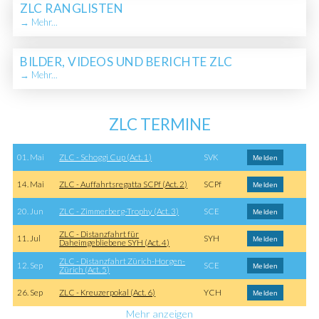
ZLC RANGLISTEN
→ Mehr...
BILDER, VIDEOS UND BERICHTE ZLC
→ Mehr...
ZLC TERMINE
01. Mai
ZLC - Schoggi Cup (Act. 1)
SVK
Melden
14. Mai
ZLC - Auffahrtsregatta SCPf (Act. 2)
SCPf
Melden
20. Jun
ZLC - Zimmerberg-Trophy (Act. 3)
SCE
Melden
ZLC - Distanzfahrt für
11. Jul
SYH
Melden
Daheimgebliebene SYH (Act. 4)
ZLC - Distanzfahrt Zürich-Horgen-
12. Sep
SCE
Melden
Zürich (Act. 5)
26. Sep
ZLC - Kreuzerpokal (Act. 6)
YCH
Melden
Mehr anzeigen