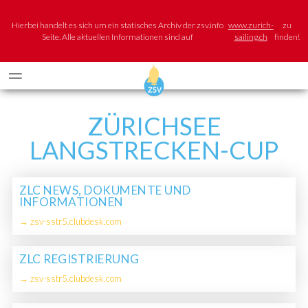
Hierbei handelt es sich um ein statisches Archiv der zsv.info
www.zurich-
zu
Seite. Alle aktuellen Informationen sind auf
sailing.ch
finden!
ZÜRICHSEE
LANGSTRECKEN-CUP
ZLC NEWS, DOKUMENTE UND
INFORMATIONEN
→ zsv-sstr5.clubdesk.com
ZLC REGISTRIERUNG
→ zsv-sstr5.clubdesk.com