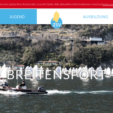
um ein statisches Archiv der zsv.info Seite. Alle aktuellen Informationen sind auf
www.zur
JUGEND
AUSBILDUNG
Breitensport
ZKS -
Ausbildungskurse
Regionalkader
Regelkurse für Segle
Ausbildung für
Offizielle
BREITENSPORT
DER ZSV
News-Archiv