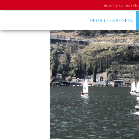
Hierbei handelt es sich 
REGATTENSEGELN
News
Kalender
Langstrecken-Cup
Greifensee-
Meisterschaft GM
Training
Media
Regattaklassen