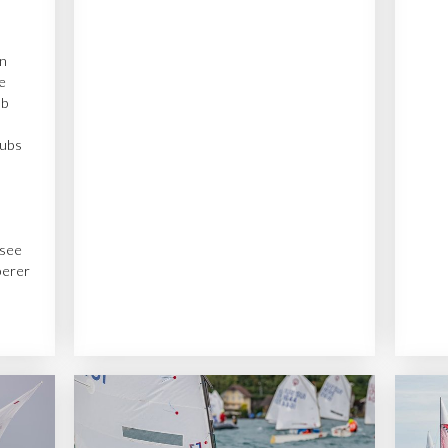
ln
e
ub
lubs
lsee
berer