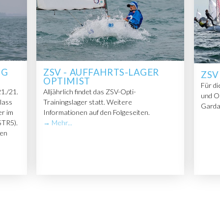
NG
ZSV - AUFFAHRTS-LAGER
ZSV
OPTIMIST
Für di
1./21.
Alljährlich findet das ZSV-Opti-
und Op
nlass
Trainingslager statt. Weitere
Garda
er im
Informationen auf den Folgeseiten.
STR5).
→ Mehr...
den