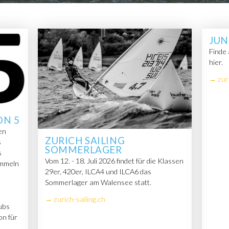
Gremien
Newsletter
JUN
Die Mitgliederclubs
Finde
hier.
→ zuri
ON 5
en
ZURICH SAILING
s
SOMMERLAGER
s
Vom 12. - 18. Juli 2026 findet für die Klassen
ammeln
29er, 420er, ILCA4 und ILCA6 das
Sommerlager am Walensee statt.
→ zurich-sailing.ch
ubs
on für