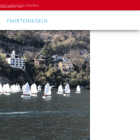
ich-sailing.ch
zu finden!
FAHRTENSEGELN
Bootsharing /
Crewbörsen
r
Seemannschaft
Behörden
Veranstaltungen
Apps