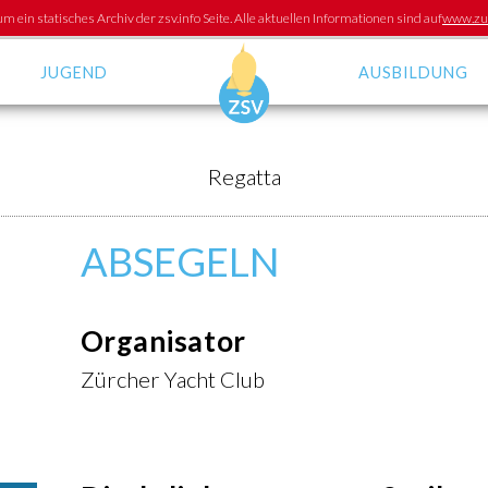
um ein statisches Archiv der zsv.info Seite. Alle aktuellen Informationen sind auf
www.zur
JUGEND
AUSBILDUNG
Breitensport
ZKS -
Ausbildungskurse
Regionalkader
Regatta
Regelkurse für Segle
Ausbildung für
Offizielle
ABSEGELN
Organisator
Zürcher Yacht Club
DER ZSV
News-Archiv