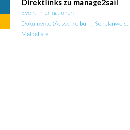
Direktlinks zu manage2sail
Gremien
Event Informationen
Newsletter
Dokumente (Ausschreibung, Segelanweisu
Die Mitgliederclubs
Meldeliste
–