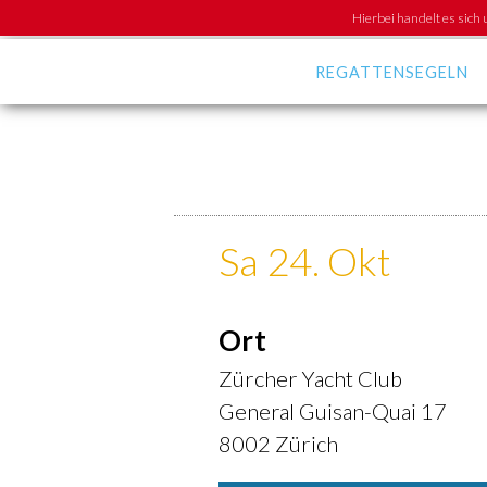
Hierbei handelt es sich 
REGATTENSEGELN
News
Kalender
Langstrecken-Cup
Greifensee-
Meisterschaft GM
Sa 24. Okt
Training
Media
Ort
Regattaklassen
Zürcher Yacht Club
General Guisan-Quai 17
8002 Zürich