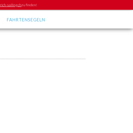
ich-sailing.ch
zu finden!
FAHRTENSEGELN
Bootsharing /
Crewbörsen
r
Seemannschaft
Behörden
Veranstaltungen
Apps