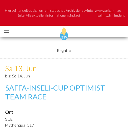
Hierbei handelt es sich um ein statisches Archiv der zsv.info
www.zurich-
zu
Seite. Alle aktuellen Informationen sind auf
sailing.ch
finden!
Regatta
Sa 13. Jun
bis: So 14. Jun
SAFFA-INSELI-CUP OPTIMIST
TEAM RACE
Ort
SCE
Mythenquai 317