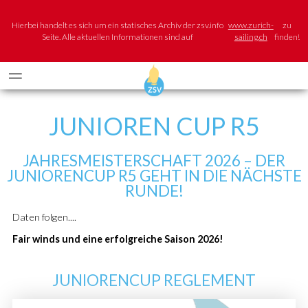
Hierbei handelt es sich um ein statisches Archiv der zsv.info
www.zurich-
zu
Seite. Alle aktuellen Informationen sind auf
sailing.ch
finden!
JUNIOREN CUP R5
JAHRESMEISTERSCHAFT 2026 – DER
JUNIORENCUP R5 GEHT IN DIE NÄCHSTE
RUNDE!
Daten folgen....
Fair winds und eine erfolgreiche Saison 2026!
JUNIORENCUP REGLEMENT