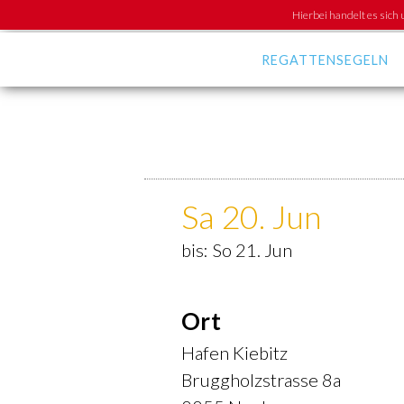
Hierbei handelt es sich 
REGATTENSEGELN
News
Kalender
Langstrecken-Cup
Greifensee-
Meisterschaft GM
Sa 20. Jun
Training
bis: So 21. Jun
Media
Regattaklassen
Ort
Hafen Kiebitz
Bruggholzstrasse 8a