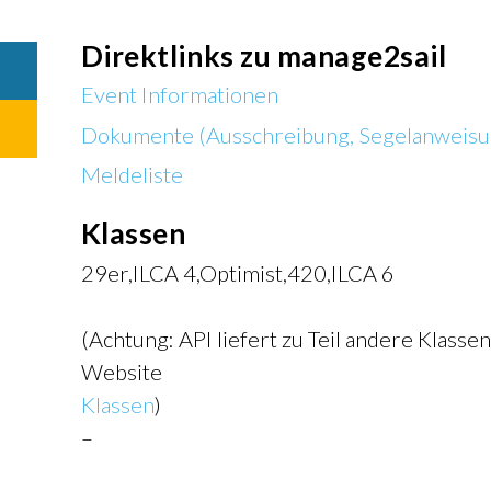
Gremien
Direktlinks zu manage2sail
Newsletter
Die Mitgliederclubs
Event Informationen
Dokumente (Ausschreibung, Segelanweisu
Meldeliste
Klassen
29er,ILCA 4,Optimist,420,ILCA 6
(Achtung: API liefert zu Teil andere Klasse
Website
Klassen
)
–