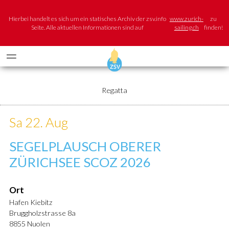
Hierbei handelt es sich um ein statisches Archiv der zsv.info
www.zurich-
zu
Seite. Alle aktuellen Informationen sind auf
sailing.ch
finden!
Regatta
Sa 22. Aug
SEGELPLAUSCH OBERER
ZÜRICHSEE SCOZ 2026
Ort
Hafen Kiebitz
Bruggholzstrasse 8a
8855 Nuolen