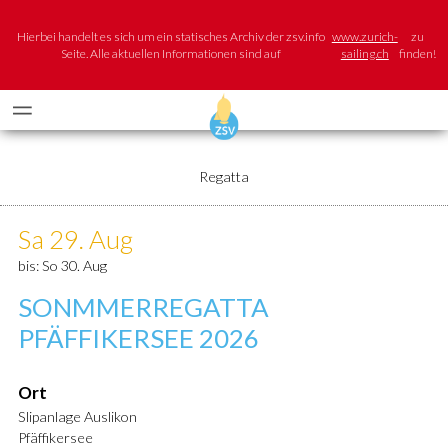
Hierbei handelt es sich um ein statisches Archiv der zsv.info
www.zurich-
zu
Seite. Alle aktuellen Informationen sind auf
sailing.ch
finden!
Regatta
Sa 29. Aug
bis: So 30. Aug
SONMMERREGATTA
PFÄFFIKERSEE 2026
Ort
Slipanlage Auslikon
Pfäffikersee